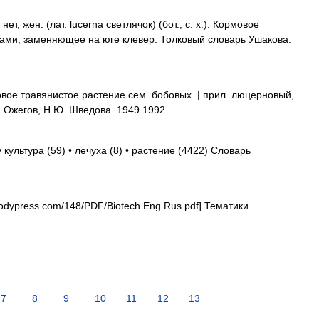
 жен. (лат. lucerna светлячок) (бот., с. х.). Кормовое
ами, заменяющее на юге клевер. Толковый словарь Ушакова.
ое травянистое растение сем. бобовых. | прил. люцерновый,
И. Ожегов, Н.Ю. Шведова. 1949 1992 …
 культура (59) • лечуха (8) • растение (4422) Словарь
dypress.com/148/PDF/Biotech Eng Rus.pdf] Тематики
7
8
9
10
11
12
13