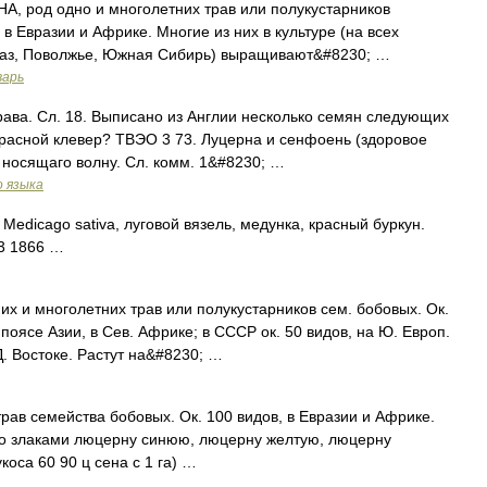
, род одно и многолетних трав или полукустарников
 в Евразии и Африке. Многие из них в культуре (на всех
вказ, Поволжье, Южная Сибирь) выращивают&#8230; …
варь
трава. Сл. 18. Выписано из Англии несколько семян следующих
 красной клевер? ТВЭО 3 73. Луцерна и сенфоень (здоровое
 носящаго волну. Сл. комм. 1&#8230; …
о языка
edicago sativa, луговой вязель, медунка, красный буркун.
63 1866 …
их и многолетних трав или полукустарников сем. бобовых. Ок.
поясе Азии, в Сев. Африке; в СССР ок. 50 видов, на Ю. Европ.
 Д. Востоке. Растут на&#8230; …
рав семейства бобовых. Ок. 100 видов, в Евразии и Африке.
со злаками люцерну синюю, люцерну желтую, люцерну
коса 60 90 ц сена с 1 га) …