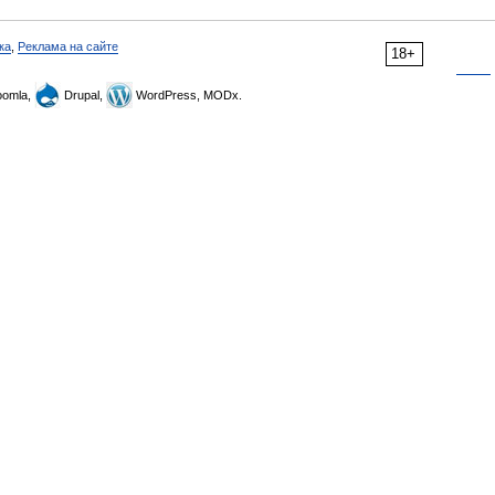
ка
,
Реклама на сайте
18+
omla,
Drupal,
WordPress, MODx.