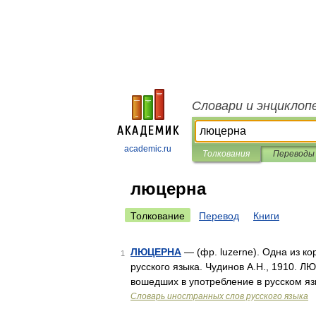
Словари и энциклоп
academic.ru
Толкования
Переводы
люцерна
Толкование
Перевод
Книги
ЛЮЦЕРНА
— (фр. luzerne). Одна из к
1
русского языка. Чудинов А.Н., 1910. 
вошедших в употребление в русском яз
Словарь иностранных слов русского языка