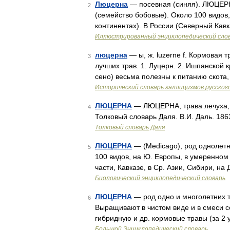
Люцерна
— посевная (синяя). ЛЮЦЕРНА
2
(семейство бобовые). Около 100 видов,
континентах). В России (Северный Ка
Иллюстрированный энциклопедический сло
люцерна
— ы, ж. luzerne f. Кормовая 
3
лучших трав. 1. Луцерн. 2. Ишпанской
сено) весьма полезны к питанию скота,
Исторический словарь галлицизмов русског
ЛЮЦЕРНА
— ЛЮЦЕРНА, трава лечуха, M
4
Толковый словарь Даля. В.И. Даль. 18
Толковый словарь Даля
ЛЮЦЕРНА
— (Medicago), род однолетн
5
100 видов, на Ю. Европы, в умеренном 
части, Кавказе, в Ср. Азии, Сибири, на
Биологический энциклопедический словарь
ЛЮЦЕРНА
— род одно и многолетних т
6
Выращивают в чистом виде и в смеси 
гибридную и др. кормовые травы (за 2 у
Большой Энциклопедический словарь