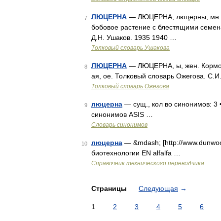
ЛЮЦЕРНА
— ЛЮЦЕРНА, люцерны, мн. нет,
7
бобовое растение с блестящими семен
Д.Н. Ушаков. 1935 1940 …
Толковый словарь Ушакова
ЛЮЦЕРНА
— ЛЮЦЕРНА, ы, жен. Кормов
8
ая, ое. Толковый словарь Ожегова. С.
Толковый словарь Ожегова
люцерна
— сущ., кол во синонимов: 3 •
9
синонимов ASIS …
Словарь синонимов
люцерна
— &mdash; [http://www.dunwoo
10
биотехнологии EN alfalfa …
Справочник технического переводчика
Страницы
Следующая
→
1
2
3
4
5
6